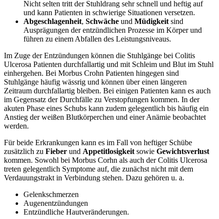
Nicht selten tritt der Stuhldrang sehr schnell und heftig auf
und kann Patienten in schwierige Situationen versetzen.
Abgeschlagenheit
,
Schwäche
und
Müdigkeit
sind
Ausprägungen der entzündlichen Prozesse im Körper und
führen zu einem Abfallen des Leistungsniveaus.
Im Zuge der Entzündungen können die Stuhlgänge bei Colitis
Ulcerosa Patienten durchfallartig und mit Schleim und Blut im Stuhl
einhergehen. Bei Morbus Crohn Patienten hingegen sind
Stuhlgänge häufig wässrig und können über einen längeren
Zeitraum durchfallartig bleiben. Bei einigen Patienten kann es auch
im Gegensatz der Durchfälle zu Verstopfungen kommen. In der
akuten Phase eines Schubs kann zudem gelegentlich bis häufig ein
Anstieg der weißen Blutkörperchen und einer Anämie beobachtet
werden.
Für beide Erkrankungen kann es im Fall von heftiger Schübe
zusätzlich zu
Fieber
und
Appetitlosigkeit
sowie
Gewichtsverlust
kommen. Sowohl bei Morbus Corhn als auch der Colitis Ulcerosa
treten gelegentlich Symptome auf, die zunächst nicht mit dem
Verdauungstrakt in Verbindung stehen. Dazu gehören u. a.
Gelenkschmerzen
Augenentzündungen
Entzündliche Hautveränderungen.