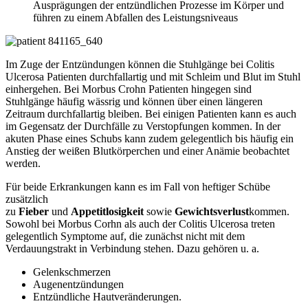
Ausprägungen der entzündlichen Prozesse im Körper und
führen zu einem Abfallen des Leistungsniveaus
Im Zuge der Entzündungen können die Stuhlgänge bei Colitis
Ulcerosa Patienten durchfallartig und mit Schleim und Blut im Stuhl
einhergehen. Bei Morbus Crohn Patienten hingegen sind
Stuhlgänge häufig wässrig und können über einen längeren
Zeitraum durchfallartig bleiben. Bei einigen Patienten kann es auch
im Gegensatz der Durchfälle zu Verstopfungen kommen. In der
akuten Phase eines Schubs kann zudem gelegentlich bis häufig ein
Anstieg der weißen Blutkörperchen und einer Anämie beobachtet
werden.
Für beide Erkrankungen kann es im Fall von heftiger Schübe
zusätzlich
zu
Fieber
und
Appetitlosigkeit
sowie
Gewichtsverlust
kommen.
Sowohl bei Morbus Corhn als auch der Colitis Ulcerosa treten
gelegentlich Symptome auf, die zunächst nicht mit dem
Verdauungstrakt in Verbindung stehen. Dazu gehören u. a.
Gelenkschmerzen
Augenentzündungen
Entzündliche Hautveränderungen.